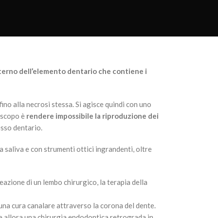
nterno dell’elemento dentario che contiene i
fino alla necrosi stessa. Si agisce quindi con uno
o scopo è
rendere impossibile la riproduzione dei
esso dentario.
 saliva e con strumenti ottici ingrandenti, oltre
eazione di un lembo chirurgico, la terapia della
una cura canalare attraverso la corona del dente.
ue allora una chirurgia endodontica retrograda in