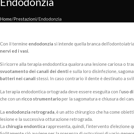
Endodonzia
Home
Prestazioni
Endodonzia
Con il termine
endodonzia
si intende quella branca dell’odontoiatri
nervi ed i vasi
.
Si ricorre alla terapia endodontica qualora una lesione cariosa o tr
svuotamento dei canali dei denti
e sulla loro disinfezione, sagom
batteri nei canali
stessi. In caso contrario il dente è destinato a 
La terapia endodontica ortograda deve essere eseguita con
l’
uso di
che con un
ricco strumentario
per la sagomatura e chiusura dei cana
La
endodonzia retrograda
,
è un atto chirurgico che ha come obietti
lesione e la successiva otturazione retrograda.
La
chirugia endontica
rappresenta, quindi, l’intervento d’elezione
Solitamente ciò avviene per la presenza di ostruzioni di vario genere