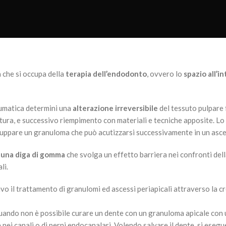
a che si occupa della
terapia dell’endodonto
, ovvero lo
spazio all’i
aumatica determini una
alterazione irreversibile
del tessuto pulpare 
atura, e successivo riempimento con materiali e tecniche apposite. L
sviluppare un granuloma che può acutizzarsi successivamente in un asc
 una diga di gomma
che svolga un effetto barriera nei confronti della
li.
vo il trattamento di granulomi ed ascessi periapicali attraverso la cr
 quando non è possibile curare un dente con un granuloma apicale con 
 nei canali o di perni endocanalari. Volendo salvare il dente, si eseg