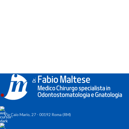
Via Caio Mario, 27 - 00192 Roma (RM)