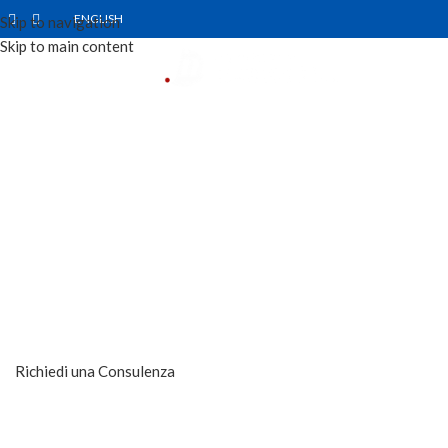
ENGLISH
Skip to navigation
Skip to main content
MENU
IMPLANTOLOGIA COMPUTER
GUIDATA
AL SERVIZIO DEL TUO SORRISO
Richiedi una Consulenza