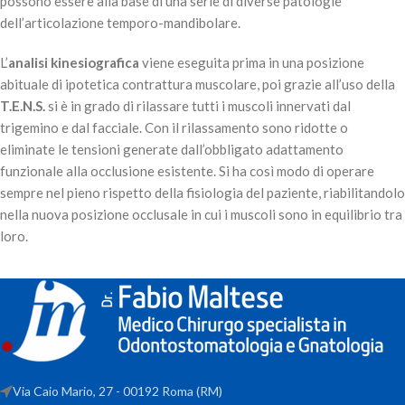
possono essere alla base di una serie di diverse patologie
dell’articolazione temporo-mandibolare.
L’
analisi kinesiografica
viene eseguita prima in una posizione
abituale di ipotetica contrattura muscolare, poi grazie all’uso della
T.E.N.S.
si è in grado di rilassare tutti i muscoli innervati dal
trigemino e dal facciale. Con il rilassamento sono ridotte o
eliminate le tensioni generate dall’obbligato adattamento
funzionale alla occlusione esistente. Si ha così modo di operare
sempre nel pieno rispetto della fisiologia del paziente, riabilitandolo
nella nuova posizione occlusale in cui i muscoli sono in equilibrio tra
loro.
Via Caio Mario, 27 - 00192 Roma (RM)