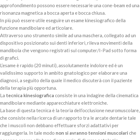
approfondimento possono essere necessarie una cone-beam ed una
risonanza magnetica a bocca aperta e bocca chiusa.
In più può essere utile eseguire un esame kinesiografico della
funzione mandibolare ed articolare.
Attraverso uno strumento simile ad una maschera, collegato ad un
dispositivo posizionato sui denti inferiori, rileva movimenti della
mandibola che vengono registrati sul computer/I-Pad sotto forma
di grafici.
L’esame è rapido (20 minuti), assolutamente indolore ed è un
validissimo supporto in ambito gnatologico per elaborare una
diagnosi, a seguito della quale il medico discuterà con il paziente
della terapia più opportuna.
La
tecnica kinesiografica
consiste in una indagine della cinematica
mandibolare mediante apparecchiature elettroniche.
La base di questa tecnica è la teoria dell’occlusione neuromuscolare,
che consiste nella ricerca di un rapporto tra le arcate dentarie tale
che i muscoli non debbano effettuare sforzi adattativi per
raggiungerla. In tale modo
non si avranno tensioni muscolari
che