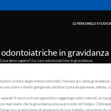
LE PERSONE
LO STUDIO
 odontoiatriche in gravidanza
Cosa devo sapere?
Le cure odontoiatriche in gravidanza
iazioni cicliche degli ormoni steroidei, l’instaurarsi della gravidanz
ione vascolare a livello gengivale caratterizzata da iperemia, edema,
 quando il tasso estroprogestinico raggiunge valori elevati, la sua 
dosi man mano che la gravidanza stessa procede nel tempo. Clinicamen
 d’arancia e acquisizione di apparenza liscia e tumida, variazione di 