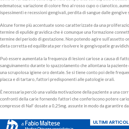
edematosa; variazione di colore fino al rosso cupo o cianotico, aume
ispessimenti e recessioni gengivali, perdita di sangue dalle gengive 
Alcune forme più accentuate sono caratterizzate da una proliferazione 
termine di epulide gravidica che è comunque una formazione connetti
termine del periodo di gestazione. Non potendo agire sull’assetto orm
dieta corretta ed equilibrata per risolvere le gengivopatie gravidich
Può essere aumentata la frequenza di lesioni cariose a causa di fattor
sanguinamento durante lo spazzolamento che allontana la paziente da
una scrupolosa igiene oro dentale. Se si tiene conto poi delle freque
placca e di tartaro, fattori predisponenti alle patologie orali.
È necessaria perciò una valida motivazione della paziente a una corr
confronti della carie fornendo fattori che conferiscono potere carior
compresse di NaF dosate a 0,25mg. assunte in modo da garantire da 1
ULTIMI ARTICOLI