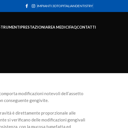
IMPIANTI 3D
TOPITALIANDENTISTRY
STRUMENTI
PRESTAZIONI
AREA MEDICI
FAQ
CONTATTI
a comporta modificazioni notevoli dell’assetto
 con conseguente gengivite.
gravità è direttamente proporzionale alle
te si verificano delle modificazioni gengivali
consistenza, con la mucosa tumefatta ed