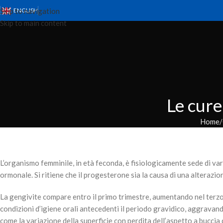
Skip to navigation
ENGLISH
Skip to main content
Le cure
Home
L’organismo femminile, in età feconda, è fisiologicamente sede di var
ormonale. Si ritiene che il progesterone sia la causa di una alteraz
La gengivite compare entro il primo trimestre, aumentando nel terzo
condizioni d’igiene orali antecedenti il periodo gravidico, aggravan
come la variazione della superficie con perdita dell’aspetto a buccia