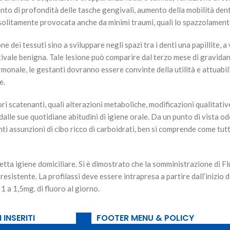
nto di profondità delle tasche gengivali, aumento della mobilità dent
solitamente provocata anche da minimi traumi, quali lo spazzolamento 
dei tessuti sino a sviluppare negli spazi tra i denti una papillite, a
vale benigna. Tale lesione può comparire dal terzo mese di gravidanz
onale, le gestanti dovranno essere convinte della utilità e attuabili
e.
i scatenanti, quali alterazioni metaboliche, modificazioni qualitative
lle sue quotidiane abitudini di igiene orale. Da un punto di vista 
nti assunzioni di cibo ricco di carboidrati, ben si comprende come tut
etta igiene domiciliare. Si è dimostrato che la somministrazione di F
esistente. La profilassi deve essere intrapresa a partire dall’inizio 
 a 1,5mg. di fluoro al giorno.
 INSERITI
FOOTER MENU & POLICY