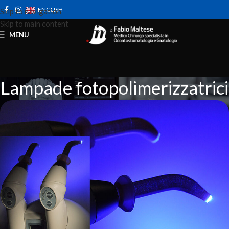
ENGLISH
Skip to navigation
Skip to main content
MENU
Lampade fotopolimerizzatrici
Home
Strumenti
Lampade fotopolimerizzatrici