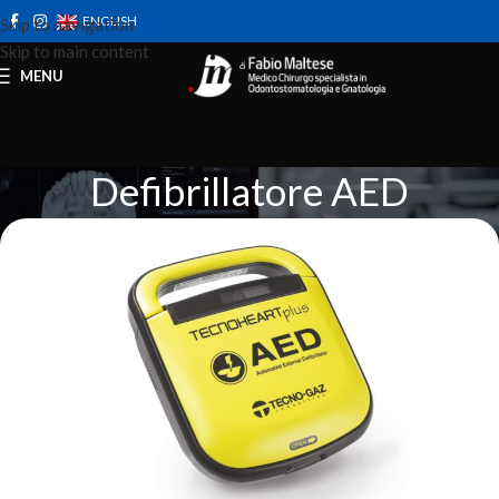
ENGLISH
Skip to navigation
Skip to main content
MENU
Defibrillatore AED
Home
Strumenti
Defibrillatore AED