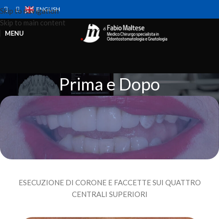
ENGLISH
Skip to navigation
Skip to main content
MENU
Prima e Dopo
Home
Prestazioni
Prima e Dopo
ESECUZIONE DI CORONE E FACCETTE SUI QUATTRO
CENTRALI SUPERIORI