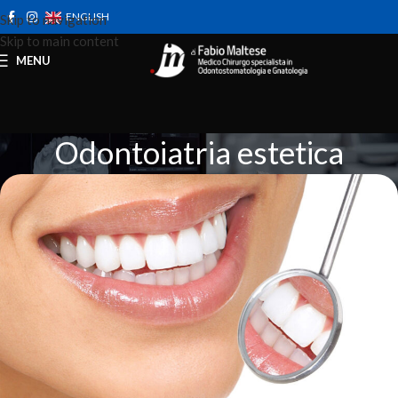
ENGLISH
Skip to navigation
Skip to main content
MENU
Odontoiatria estetica
Home
Prestazioni
Odontoiatria estetica