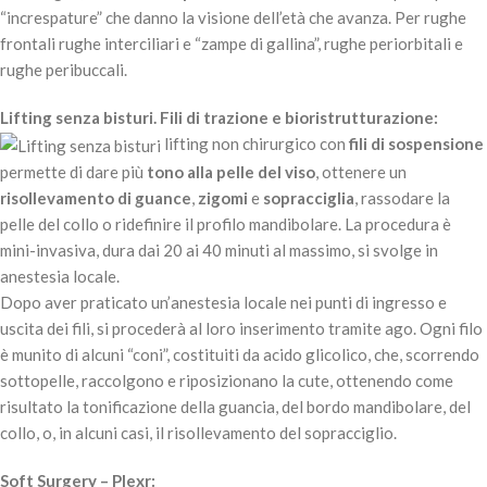
“increspature” che danno la visione dell’età che avanza. Per rughe
frontali rughe interciliari e “zampe di gallina”, rughe periorbitali e
rughe peribuccali.
Lifting senza bisturi. Fili di trazione e bioristrutturazione:
lifting non chirurgico con
fili di sospensione
permette di dare più
tono alla pelle del viso
, ottenere un
risollevamento di guance
,
zigomi
e
sopracciglia
, rassodare la
pelle del collo o ridefinire il profilo mandibolare. La procedura è
mini-invasiva, dura dai 20 ai 40 minuti al massimo, si svolge in
anestesia locale.
Dopo aver praticato un’anestesia locale nei punti di ingresso e
uscita dei fili, si procederà al loro inserimento tramite ago. Ogni filo
è munito di alcuni “coni”, costituiti da acido glicolico, che, scorrendo
sottopelle, raccolgono e riposizionano la cute, ottenendo come
risultato la tonificazione della guancia, del bordo mandibolare, del
collo, o, in alcuni casi, il risollevamento del sopracciglio.
Soft Surgery – Plexr: