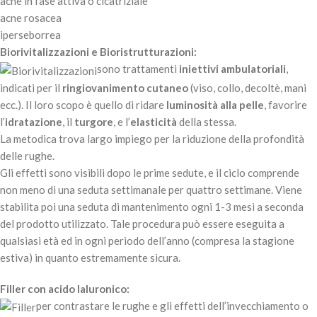
acne in fase attiva o cicatriziale
acne rosacea
iperseborrea
Biorivitalizzazioni e Bioristrutturazioni:
sono trattamenti
iniettivi ambulatoriali
,
indicati per il
ringiovanimento cutaneo
(viso, collo, decoltè, mani
ecc.). Il loro scopo è quello di ridare
luminosità alla pelle
, favorire
l’
idratazione
, il
turgore
, e l’
elasticità
della stessa.
La metodica trova largo impiego per la riduzione della profondità
delle rughe.
Gli effetti sono visibili dopo le prime sedute, e il ciclo comprende
non meno di una seduta settimanale per quattro settimane. Viene
stabilita poi una seduta di mantenimento ogni 1-3 mesi a seconda
del prodotto utilizzato. Tale procedura può essere eseguita a
qualsiasi età ed in ogni periodo dell’anno (compresa la stagione
estiva) in quanto estremamente sicura.
Filler con acido Ialuronico:
per contrastare le rughe e gli effetti dell’invecchiamento o