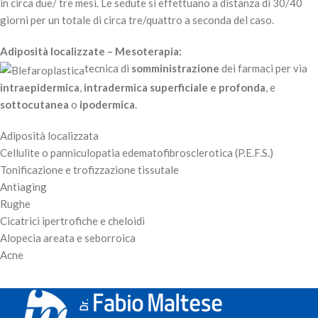
in circa due/ tre mesi. Le sedute si effettuano a distanza di 30/40
giorni per un totale di circa tre/quattro a seconda del caso.
Adiposità localizzate – Mesoterapia:
tecnica di
somministrazione
dei farmaci per via
intraepidermica
,
intradermica superficiale e profonda
, e
sottocutanea
o
ipodermica
.
Adiposità localizzata
Cellulite o panniculopatia edematofibrosclerotica (P.E.F.S.)
Tonificazione e trofizzazione tissutale
Antiaging
Rughe
Cicatrici ipertrofiche e cheloidi
Alopecia areata e seborroica
Acne