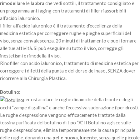
rimodellare
le
labbra
che vedi sottili, il trattamento consigliato è
un programma anti aging con trattamenti di filler riassorbibili
all’acido ialuronico.
I filler all’acido ialuronico è il trattamento d’eccellenza della
medicina estetica per correggere rughe e pieghe superficiali del
viso, senza convalescenza. 20 minuti di trattamento e puoi tornare
alle tue attività. Si può eseguire su tutto il viso, corregge gli
inestetismi e rimodella il viso.
Rinofiller con acido ialuronico, trattamento di medicina estetica per
correggere i difetti della punta e del dorso del naso, SENZA dover
ricorrere alla Chirurgia Plastica.
Botulino:
per ostacolare le rughe dinamiche della fronte e degli
occhi “zampe di gallina”, e anche l’eccessiva sudorazione (iperidrosi).
Le rughe d’espressione vengono efficacemente trattate dalla
tossina purificata del botulino di tipo “A”. Il Botulino agisce sulle
rughe d’espressione, elimina temporaneamente la causa principale
delle rughe, donando una
pelle nuova
,
lucente
, senza quelle piccole