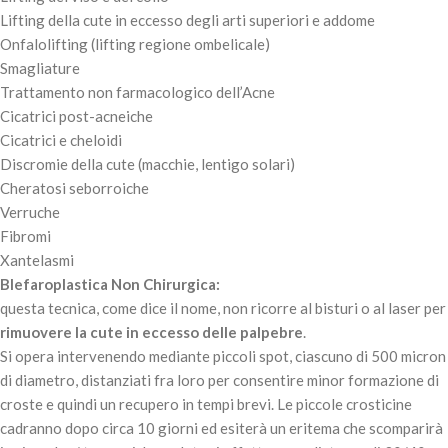
Lifting della cute in eccesso degli arti superiori e addome
Onfalolifting (lifting regione ombelicale)
Smagliature
Trattamento non farmacologico dell’Acne
Cicatrici post-acneiche
Cicatrici e cheloidi
Discromie della cute (macchie, lentigo solari)
Cheratosi seborroiche
Verruche
Fibromi
Xantelasmi
Blefaroplastica Non Chirurgica:
questa tecnica, come dice il nome, non ricorre al bisturi o al laser per
rimuovere la cute in eccesso delle palpebre
.
Si opera intervenendo mediante piccoli spot, ciascuno di 500 micron
di diametro, distanziati fra loro per consentire minor formazione di
croste e quindi un recupero in tempi brevi. Le piccole crosticine
cadranno dopo circa 10 giorni ed esiterà un eritema che scomparirà