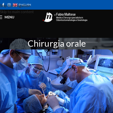
ENGLISH
Skip to navigation
Skip to main content
MENU
Chirurgia orale
Home
Prestazioni
Chirurgia orale