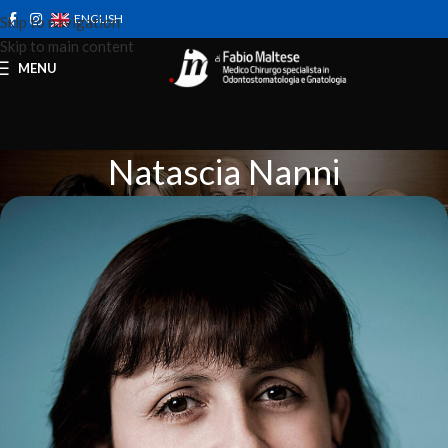
ENGLISH
Skip to navigation
Skip to main content
MENU
Natascia Nanni
Home
Le Persone
Natascia Nanni