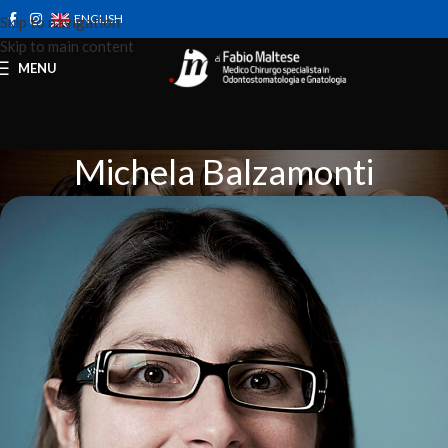
ENGLISH
Skip to navigation
Skip to main content
MENU
Michela Balzamonti
Home
Le Persone
Michela Balzamonti