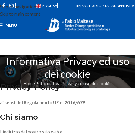
ENGLISH
IMPIANTI 3D
TOPITALIANDENTISTRY
Skip to navigation
Skip to main content
MENU
Informativa Privacy ed uso
dei cookie
Home
Informativa Privacy ed uso dei cookie
Privacy Policy
ai sensi del Regolamento UE n. 2016/679
Chi siamo
L’indirizzo del nostro sito web è