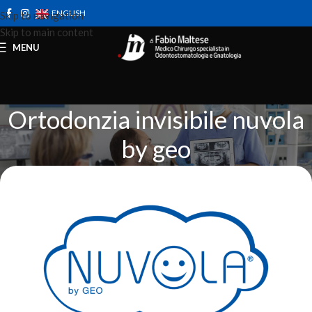
ENGLISH
Skip to navigation
Skip to main content
MENU
Ortodonzia invisibile nuvola
by geo
Home
Cosa devo sapere?
Ortodonzia invisibile nuvola by geo