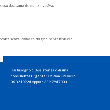
l’osso decisamente meno invasiva.
tecnica
senza lembo chirurgico
,
senza bisturi
e
Hai bisogno di Assistenza o di una
consulenza Urgente?
Chiama il numero
06 3210924
oppure
339 7947003