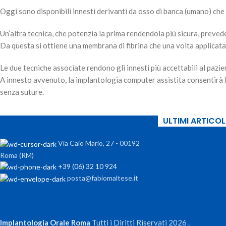
Oggi sono disponibili innesti derivanti da
osso di banca
(umano) che 
Un’altra tecnica, che potenzia la prima rendendola più sicura, prevede
Da questa si ottiene una
membrana di fibrina
che una volta applicata 
Le
due tecniche associate
rendono gli
innesti più accettabili
al pazie
A innesto avvenuto, la
implantologia computer assistita
consentirà 
senza suture
.
ULTIMI ARTICOLI
Via Caio Mario, 27 - 00192
Roma (RM)
+39 (06) 32 10 924
posta@fabiomaltese.it
Implantologia Orale Roma
Tutti i Diritti Riservati
2026
.