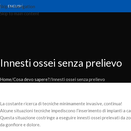
Skip to navigation
ENGLISH
Skip to main content
Innesti ossei senza prelievo
Home
Cosa devo sapere?
Innesti ossei senza prelievo
La costante ricerca di
tecniche minimamente invasive
, continua!
Alcune situazioni tecniche impediscono l’
inserimento di impianti
a ca
Questa situazione costringe a eseguire
innesti ossei
prelevati da zo
da
gonfiore
e
dolore
.