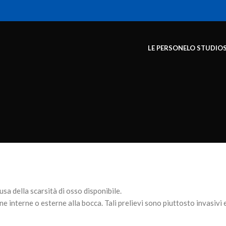
LE PERSONE
LO STUDIO
usa della
scarsità di osso disponibile
.
ne interne o esterne alla bocca. Tali prelievi sono piuttosto
invasivi
e