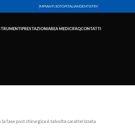
IMPIANTI 3D
TOPITALIANDENTISTRY
STRUMENTI
PRESTAZIONI
AREA MEDICI
FAQ
CONTATTI
 la
fase post chirurgica
è talvolta caratterizzata