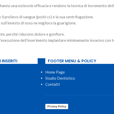
hanno una notevole efficacia e rendono la tecnica di incremento del
 il
prelievo di sangue
(pochi cc) e la sua
centrifugazione
.
sull’
innesto di osso ne migliora la guarigione
.
nte, perché riducono dolore e gonfiore.
l’esecuzione dell’inserimento implantare minimamante invasivo con 
 INSERITI
FOOTER MENU & POLICY
Home Page
Studio Dentistico
Contatti
Privacy Policy