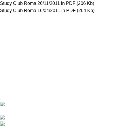
Study Club Roma 26/11/2011
in PDF (206 Kb)
Study Club Roma 16/04/2011
in PDF (264 Kb)
Ultimi Articoli I
Via Caio Mario, 27 - 00192
Roma (RM)
+39 (06) 32 10 924
posta@fabiomaltese.it