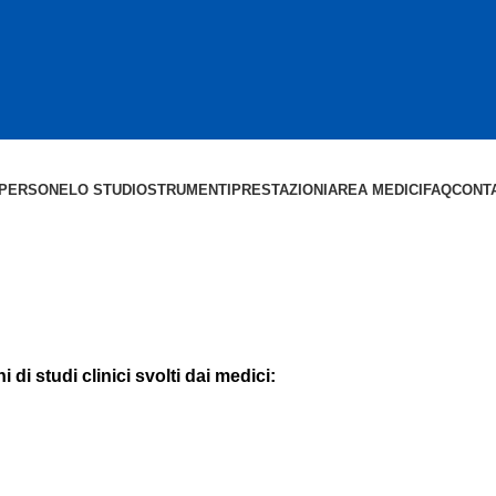
 PERSONE
LO STUDIO
STRUMENTI
PRESTAZIONI
AREA MEDICI
FAQ
CONTA
 di studi clinici svolti dai medici: