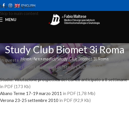
ENGLISH
Skip to navigation
Skip to main content
MENU
Study Club Biomet 3i Roma
Home
Area medici
Study Club Biomet 3i Roma
In questa sezione è elencato il calendario delle presentazioni di
studi clinici svolti dai medici di “Study Club Biomet 3i Roma”:
Studio: Valutazione prospettica del Carico anticipato a 8 settimane
in PDF (173 Kb)
Abano Terme 17-19 marzo 2011
in PDF (1,78 Mb)
Verona 23-25 settembre 2010
in PDF (92,9 Kb)