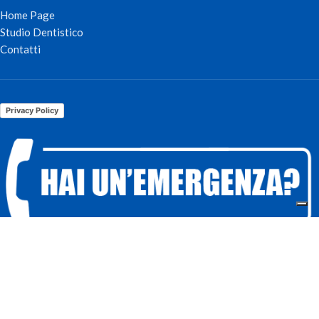
Home Page
Studio Dentistico
Contatti
Privacy Policy
Hai bisogno di Assistenza o di una consulenza Urgente?
Chiama
il numero
06 3210924
oppure
339 7947003
Implantologia Orale Roma
Tutti i Diritti Riservati
2026
.